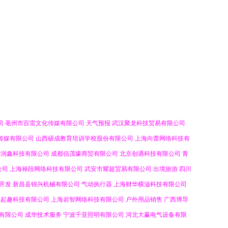
司
亳州市百雷文化传媒有限公司
天气预报
武汉聚龙科技贸易有限公司
传媒有限公司
山西硕成教育培训学校股份有限公司
上海向蕾网络科技有
律润鑫科技有限公司
成都信茂壕商贸有限公司
北京创遇科技有限公司
青
公司
上海禄段网络科技有限公司
武安市耀超贸易有限公司
出境旅游
四川
开发
新昌县锦兴机械有限公司
气动执行器
上海财华横溢科技有限公司
易起趣科技有限公司
上海岩智网络科技有限公司
户外用品销售
广西博导
有限公司
成华技术服务
宁波千亚照明有限公司
河北大赢电气设备有限