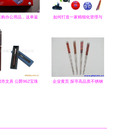
采购办公用品，这单返
如何打造一家精细化管理与
利也太香了吧！
数字化品牌的新高地 中理外
轮理货公司2025年02月站点
深度测评
市文具 公爵962宝珠
企业黄页 探寻高品质不锈钢
—办公与美妆的跨界灵
筷子的优质供应之路
感