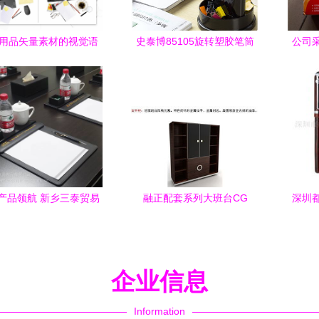
用品矢量素材的视觉语
史泰博85105旋转塑胶笔筒
公司
以编号07319607为例
简约桌面美学与实用主义的
完美融合
产品领航 新乡三泰贸易
融正配套系列大班台CG
深圳都
商务馈赠精品视角
RZ01 东方华奥打造高效环保
笔—
办公美学
企业信息
Information