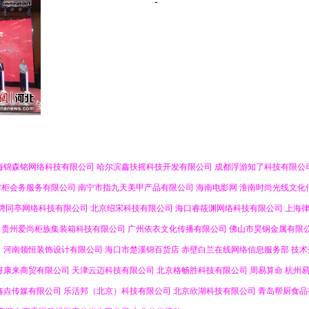
-
海锦森铭网络科技有限公司
哈尔滨鑫扶摇科技开发有限公司
成都浮游知了科技有限公
掌柜会务服务有限公司
南宁市指九天美甲产品有限公司
海南电影网
淮南时尚光线文化
骋同亭网络科技有限公司
北京绍宋科技有限公司
海口睿筱渊网络科技有限公司
上海
贵州爱尚柜族集装箱科技有限公司
广州依衣文化传播有限公司
佛山市昊钢金属有限
司
河南领恒装饰设计有限公司
海口市楚溪锦百货店
赤壁白兰在线网络信息服务部
技术
好康来商贸有限公司
天津云迈科技有限公司
北京格畅胜科技有限公司
周易算命
杭州
鑫垚传媒有限公司
乐活邦（北京）科技有限公司
北京欣湖科技有限公司
青岛帮厨食品