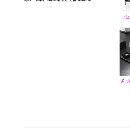
办公
言 
多元